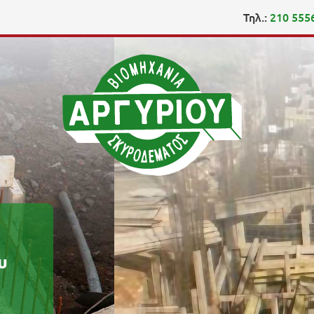
Τηλ.:
210 555