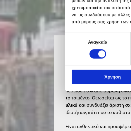
μέσων και την ανάλυση της
χρησιμοποιείτε τον ιστότοπ
να τις συνδυάσουν με άλλες
από μέρους σας χρήση των 
Επιλογή
Αναγκαία
συγκατάθεσης
ΣΚΥΡΟΔΕΜΑ:
το πλ
υλικό
Το έτοιμο σκυρόδεμα αποτελεί
Άρνηση
κατασκευών
παγκοσμίως. Η πα
περίπου 70% από αδρανή υλικά,
το τσιμέντο. Θεωρείται ως το 
υλικό
και συνδυάζει άριστη σ
ιδιοτήτων, κάτι που το καθιστ
Είναι ανθεκτικό και προσφέρει