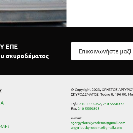
Υ ΕΠΕ
Επικοινωνήστε μαζί
ου σκυροδέματος
© Copyright 2023, ΧΡΗΣΤΟΣ ΑΡΓΥΡΙ
Υ
ΣΚΥΡΟΔΕΜΑΤΟΣ, Τσόκα 8, 196 00, Μά
ΙΑ
Τηλ.:
210 5556052
,
210 5558372
Fax:
210 5559895
e-mail:
sgargyriouskyrodema@gmail.com
ΟΜΕΣ
argyriouskyrodema@gmail.com