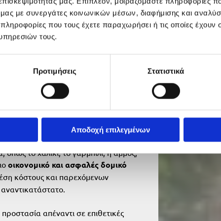
 επισκεψιμότητάς μας. Επιπλέον, μοιραζόμαστε πληροφορίες π
ό μας με συνεργάτες κοινωνικών μέσων, διαφήμισης και αναλύσ
 πληροφορίες που τους έχετε παραχωρήσει ή τις οποίες έχουν σ
υπηρεσιών τους.
Προτιμήσεις
Στατιστικά
έον ασφαλές δομικό
 το
βασικότερο δομικό υλικό
Αποδοχή επιλεγμένων
ραγωγή του γίνεται σε ποσοστό
 όπως το χαλίκι, το γαρμπίλι, η άμμος,
πιο
οικονομικό και ασφαλές δομικό
χέση κόστους και παρεχόμενων
ά αναντικατάστατο.
 προστασία απέναντι σε επιθετικές