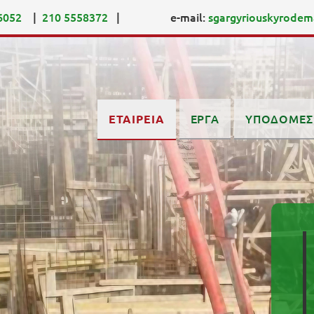
6052
|
210 5558372
| e-mail:
sgargyriouskyrode
ΕΡΓΑ
ΥΠΟΔΟΜΕΣ
ΕΤΑΙΡΕΙΑ
Μέλημά μας,
αναγκών των